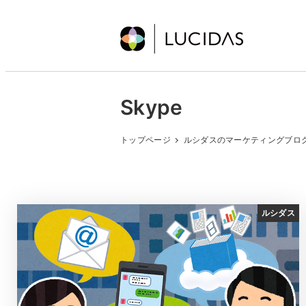
メ
イ
ン
コ
ン
Skype
テ
ン
トップページ
ルシダスのマーケティングブロ
ツ
へ
移
動
ルシダス