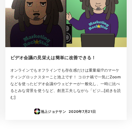
ビデオ会議の見栄えは簡単に改善できる！
オンラインでもオフラインでも存在感だけは重量級!?のマーケ
ティングロックスターこと池上です！ コロナ禍で一気にZoom
などを使ったビデオ会議やウェビナーが一般化し、一時に比べ
るとみな背景を使うなど、創意工夫しながら「ビジ…[続きを読
む]
池上ジョナサン
2020年7月21日
投稿日