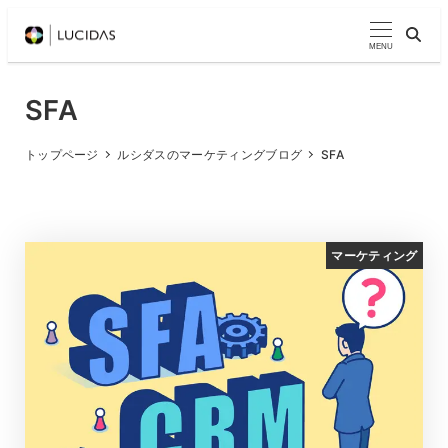
メ
イ
MENU
ン
コ
SFA
ン
テ
トップページ
ルシダスのマーケティングブログ
SFA
ン
ツ
へ
マーケティング
移
動