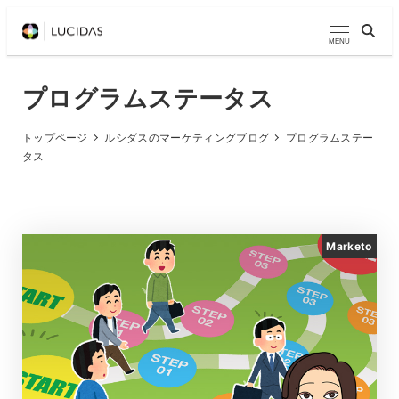
メ
イ
MENU
ン
コ
プログラムステータス
ン
テ
トップページ
ルシダスのマーケティングブログ
プログラムステー
タス
ン
ツ
へ
移
Marketo
動