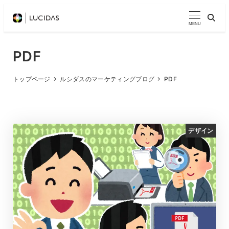
メ
イ
MENU
ン
コ
PDF
ン
テ
トップページ
ルシダスのマーケティングブログ
PDF
ン
ツ
へ
デザイン
移
動