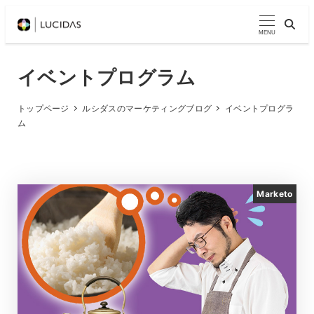
メ
イ
MENU
ン
コ
イベントプログラム
ン
テ
トップページ
ルシダスのマーケティングブログ
イベントプログラ
ム
ン
ツ
へ
移
Marketo
動