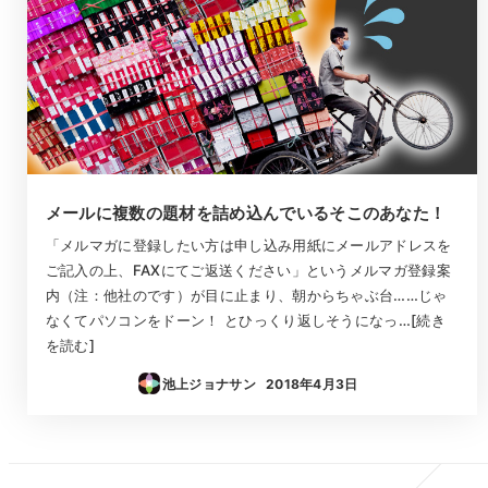
メールに複数の題材を詰め込んでいるそこのあなた！
「メルマガに登録したい方は申し込み用紙にメールアドレスを
ご記入の上、FAXにてご返送ください」というメルマガ登録案
内（注：他社のです）が目に止まり、朝からちゃぶ台……じゃ
なくてパソコンをドーン！ とひっくり返しそうになっ…[続き
を読む]
池上ジョナサン
2018年4月3日
投稿日