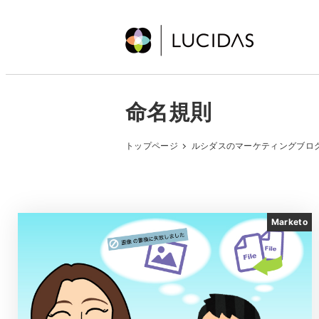
メ
イ
ン
コ
ン
命名規則
テ
ン
トップページ
ルシダスのマーケティングブロ
ツ
へ
移
動
Marketo