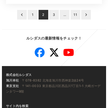
投
1
2
3
…
11
稿
の
ルシダスの最新情報をチェック！
ペ
Facebook
Twitter
YouTube
ー
ジ
送
株式会社ルシダス
り
旭川本社
〒078-8382 北海道旭川市西神楽2線24号
東京支社
〒141-0033 東京都品川区西品川1丁目1-1 大崎ガーデ
ンタワー9階
サイト内を検索