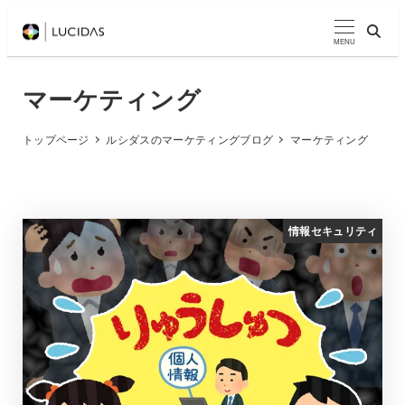
メ
イ
MENU
ン
コ
マーケティング
ン
テ
トップページ
ルシダスのマーケティングブログ
マーケティング
ン
ツ
へ
情報セキュリティ
移
動