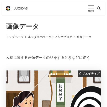
メ
イ
MENU
ン
コ
画像データ
ン
テ
トップページ
ルシダスのマーケティングブログ
画像データ
ン
ツ
へ
入稿に関する画像データの話をするときなどに使う
移
動
クリエイティブ