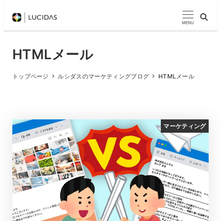
メ
イ
MENU
ン
コ
HTMLメール
ン
テ
トップページ
ルシダスのマーケティングブログ
HTMLメール
ン
ツ
へ
マーケティング
移
動