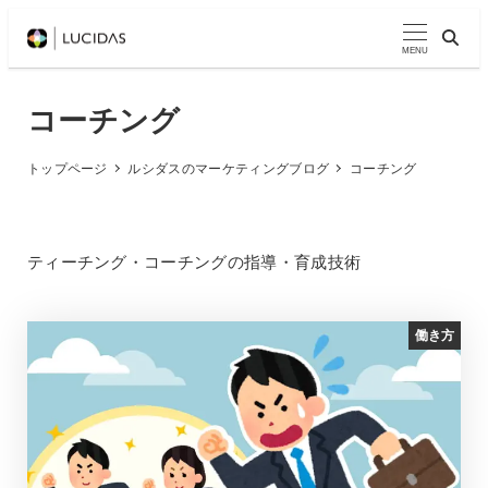
メ
イ
MENU
ン
コ
コーチング
ン
テ
トップページ
ルシダスのマーケティングブログ
コーチング
ン
ツ
へ
ティーチング・コーチングの指導・育成技術
移
動
働き方