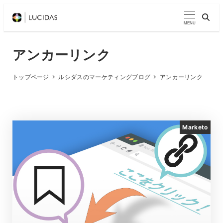
メ
イ
MENU
ン
コ
アンカーリンク
ン
テ
トップページ
ルシダスのマーケティングブログ
アンカーリンク
ン
ツ
へ
Marketo
移
動