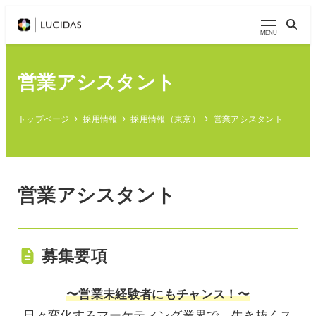
メ
イ
MENU
ン
コ
営業アシスタント
ン
テ
トップページ
採用情報
採用情報（東京）
営業アシスタント
ン
ツ
へ
移
営業アシスタント
動
募集要項
〜営業未経験者にもチャンス！〜
日々変化するマーケティング業界で、生き抜くス