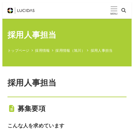
メ
イ
MENU
ン
コ
採用人事担当
ン
テ
トップページ
採用情報
採用情報（旭川）
採用人事担当
ン
ツ
へ
移
採用人事担当
動
募集要項
こんな人を求めています