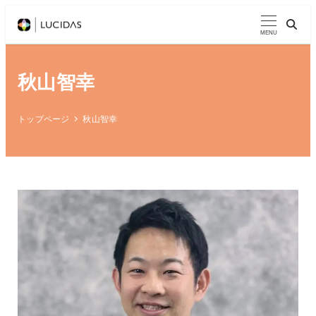
メ
イ
MENU
ン
コ
秋山智幸
ン
テ
トップページ
秋山智幸
ン
ツ
へ
移
動